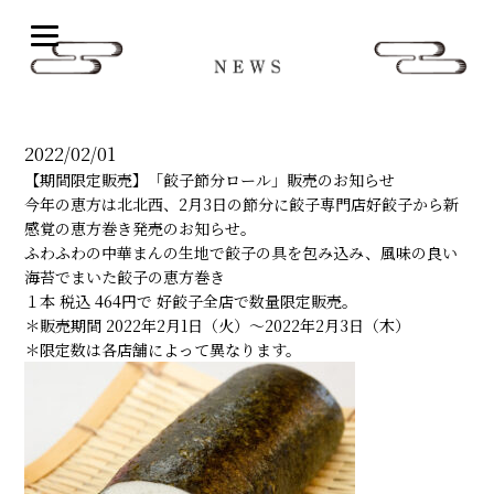
N
2022/02/01
【期間限定販売】「餃子節分ロール」販売のお知らせ
今年の恵方は北北西、2月3日の節分に餃子専門店好餃子から新
感覚の恵方巻き発売のお知らせ。
ふわふわの中華まんの生地で餃子の具を包み込み、風味の良い
海苔でまいた餃子の恵方巻き
１本 税込 464円で 好餃子全店で数量限定販売。
＊販売期間 2022年2月1日（火）〜2022年2月3日（木）
＊限定数は各店舗によって異なります。